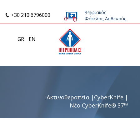
Ψηφιακός
+30 210 6796000
Φάκελος Ασθενούς
GR
EN
Ακτινοθεραπεία
|
CyberKnife
|
Νέο CyberKnife® S7™