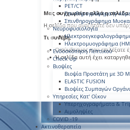
PET/CT
Μας συγχωρείτε αλλά η σελίδα
Σπινθηρογράφημα (γ-κάμ
Σπινθηρογράφημα Μυοκα
Η σελίδα που αναζητάτε δεν υπάρχ
Νευροφυσιολογία
Ηλεκτροεγκεφαλογράφημα
Τι συνέβη;
Ηλεκτρομυογράφημα (ΗΜ
O σύνδεσμος που επιλέξατε έ
Ενδοσκόπηση Πεπτικού
Ή σελίδα αυτή έχει καταργηθ
Check Up
Βιοψίες
Βιοψία Προστάτη με 3D 
ELASTIC FUSION
Βιοψίες Συμπαγών Οργάν
Υπηρεσίες Κατ' Οίκον
Υπερηχογραφήματα & Tri
Αιμοληψίες
COVID -19
Ακτινοθεραπεία