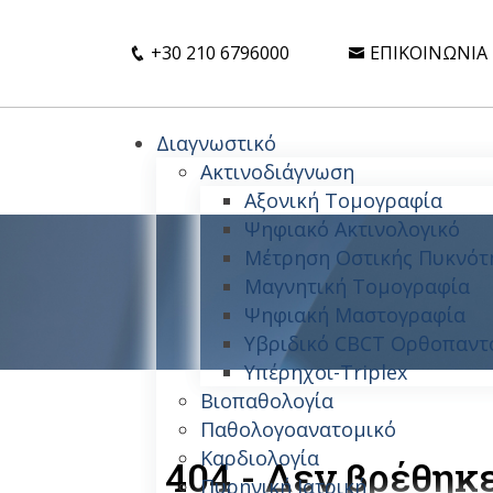
+30 210 6796000
ΕΠΙΚΟΙΝΩΝΊΑ
Διαγνωστικό
Ακτινοδιάγνωση
Αξονική Τομογραφία
Ψηφιακό Ακτινολογικό
Μέτρηση Οστικής Πυκνότ
Μαγνητική Τομογραφία
Ψηφιακή Μαστογραφία
Υβριδικό CBCT Ορθοπαντ
Υπέρηχοι-Triplex
Βιοπαθολογία
Παθολογοανατομικό
Καρδιολογία
404 - Δεν βρέθηκ
Πυρηνική Ιατρική