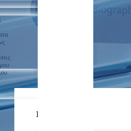
ς
ατα
ως
σεις
ύμου
λου
Επικοινωνία