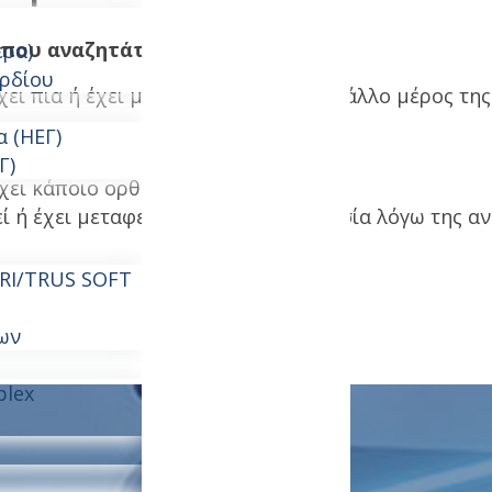
 που αναζητάτε δεν βρέθηκε
ερα)
ρδίου
ει πια ή έχει μεταφερθεί σε κάποιο άλλο μέρος της
 (ΗΕΓ)
Γ)
χει κάποιο ορθογραφικό λάθος
εί ή έχει μεταφερθεί σε άλλη τοποθεσία λόγω της α
MRI/TRUS SOFT
ων
plex