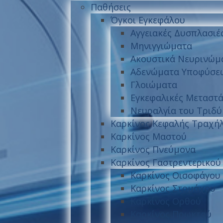
Παθήσεις
Όγκοι Εγκεφάλου
Αγγειακές Δυσπλασιέ
Μηνιγγιώματα
Ακουστικά Νευρινώμ
Αδενώματα Υποφύσε
Γλοιώματα
Εγκεφαλικές Μεταστά
Νευραλγία του Τριδ
Καρκίνος Κεφαλής Τραχή
Καρκίνος Μαστού
Καρκίνος Πνεύμονα
Καρκίνος Γαστρεντερικού
Καρκίνος Οισοφάγου
Καρκίνος Στομάχου
Καρκίνος Ορθού
Καρκίνος Πρωκτού