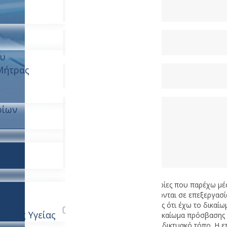
ς
ου
Μήτρας
ρίων
Συμφωνώ ότι οι πληροφορίες που παρέχω μέ
συλλέγονται και υποβάλλονται σε επεξεργασία
Αντιλαμβάνομαι το γεγονός ότι έχω το δικαί
ατίες Υγείας
καθώς επίσης ότι έχω το δικαίωμα πρόσβαση
παρέχω στο συγκεκριμένο δικτυακό τόπο. Η ε