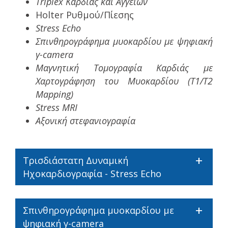
Triplex Καρδιάς και Αγγείων
Holter Ρυθμού/Πίεσης
Stress Echo
Σπινθηρογράφημα μυοκαρδίου με ψηφιακή
γ-camera
Μαγνητική Τομογραφία Καρδιάς με
Xαρτογράφηση του Μυοκαρδίου (T1/T2
Mapping)
Stress MRI
Αξονική στεφανιογραφία
Τρισδιάστατη Δυναμική
Ηχοκαρδιογραφία - Stress Echo
Σπινθηρογράφημα μυοκαρδίου με
ψηφιακή γ-camera